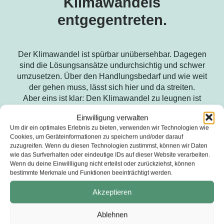
Klimawandels
entgegentreten.
Der Klimawandel ist spürbar unübersehbar. Dagegen
sind die Lösungsansätze undurchsichtig und schwer
umzusetzen. Über den Handlungsbedarf und wie weit
der gehen muss, lässt sich hier und da streiten.
Aber eins ist klar: Den Klimawandel zu leugnen ist
nicht nur dumm, sondern auch gefährlich für die
Einwilligung verwalten
Zukunft.
Um dir ein optimales Erlebnis zu bieten, verwenden wir Technologien wie
Dass Donald Trump (Präsident der Vereinigten
Cookies, um Geräteinformationen zu speichern und/oder darauf
Staaten) die Vorgaben für Klimaschutz kippt und die
zuzugreifen. Wenn du diesen Technologien zustimmst, können wir Daten
AFD dies begrüßt, zeigt, das wir immer wieder auf den
wie das Surfverhalten oder eindeutige IDs auf dieser Website verarbeiten.
Wandel und den Handlungsbedarf aufmerksam
Wenn du deine Einwillligung nicht erteilst oder zurückziehst, können
bestimmte Merkmale und Funktionen beeinträchtigt werden.
machen müssen. Auf unseren Touren können wir dies
oft auch sehen, zum Beispiel auch im Landkreis
Akzeptieren
Nienburg.
Ablehnen